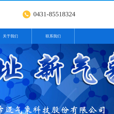
0431-85518324
关于我们
联系我们